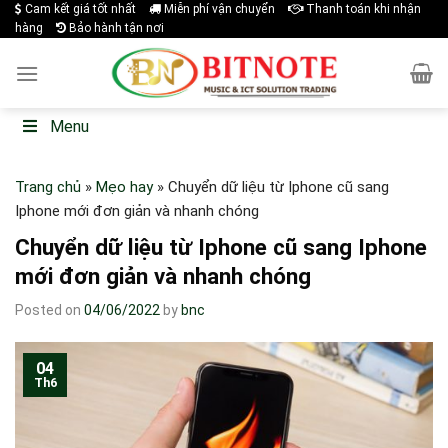
Skip
Cam kết giá tốt nhất
Miễn phí vận chuyển
Thanh toán khi nhận
hàng
Bảo hành tận nơi
to
content
Menu
Trang chủ
»
Mẹo hay
»
Chuyển dữ liệu từ Iphone cũ sang
Iphone mới đơn giản và nhanh chóng
Chuyển dữ liệu từ Iphone cũ sang Iphone
mới đơn giản và nhanh chóng
Posted on
04/06/2022
by
bnc
04
Th6