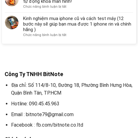
tự động khóa màn hình!
bất
Iphone
X
kỳ
ở
Chức năng bình luận bị tắt
mới
Plus
Cách
đơn
sắp
khắc
Kinh nghiệm mua iphone cũ và cách test máy (12
giản
ra
phục
bước này sẽ giúp bạn mua được 1 iphone rin và chính
và
mắt
lỗi
hãng )
nhanh
có
iPhone
chóng
ở
Chức năng bình luận bị tắt
3
bị
Kinh
camera
nóng,
nghiệm
sau
văng
mua
“đẹp
ứng
iphone
không
dụng
cũ
thể
và
và
kìm
tự
cách
lòng”
Công Ty TNHH BitNote
động
test
khóa
máy
Địa chỉ: Số 114/8-10, Đường 18, Phường Bình Hưng Hòa,
màn
(12
hình!
Quận Bình Tân, TP.HCM
bước
này
Hotline: 090.45.45.963
sẽ
giúp
bạn
Email : bitnote79@gmail.com
mua
được
Facebook : fb.com/bitnote.co.ltd
1
iphone