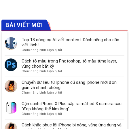
BÀI VIẾT MỚI
Top 18 công cụ AI viết content: Dành riêng cho dân
viết lách!
ở
Chức năng bình luận bị tắt
Top
18
Cách tô màu trong Photoshop, tô màu từng layer,
công
vùng chọn bất kỳ
cụ
ở
Chức năng bình luận bị tắt
AI
Cách
viết
tô
Chuyển dữ liệu từ Iphone cũ sang Iphone mới đơn
content:
màu
giản và nhanh chóng
Dành
trong
ở
Chức năng bình luận bị tắt
riêng
Photoshop,
Chuyển
cho
tô
dữ
Cận cảnh iPhone X Plus sắp ra mắt có 3 camera sau
dân
màu
liệu
“đẹp không thể kìm lòng”
viết
từng
từ
lách!
ở
Chức năng bình luận bị tắt
layer,
Iphone
Cận
vùng
cũ
cảnh
Cách khắc phục lỗi iPhone bị nóng, văng ứng dụng và
chọn
sang
iPhone