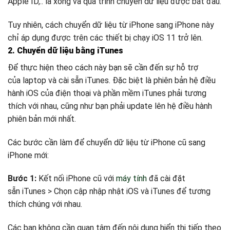
Apple ID,.. là xong và quá trình chuyển dữ liệu được bắt đầu.
Tuy nhiên, cách chuyển dữ liệu từ iPhone sang iPhone này
chỉ áp dụng được trên các thiết bị chạy iOS 11 trở lên.
2.
Chuyển dữ liệu bằng iTunes
Để thực hiện theo cách này bạn sẽ cần đến sự hỗ trợ
của laptop và cài sẵn iTunes. Đặc biệt là phiên bản hệ điều
hành iOS của điện thoại và phần mềm iTunes phải tương
thích với nhau, cũng như bạn phải update lên hệ điều hành
phiên bản mới nhất.
Các bước cần làm để chuyển dữ liệu từ iPhone cũ sang
iPhone mới:
Bước 1:
Kết nối iPhone cũ với
máy tính
đã cài đặt
sẵn iTunes > Chọn cập nhập nhật iOS và iTunes để tương
thích chúng với nhau.
Các bạn không cần quan tâm đến nội dung hiển thị tiếp theo