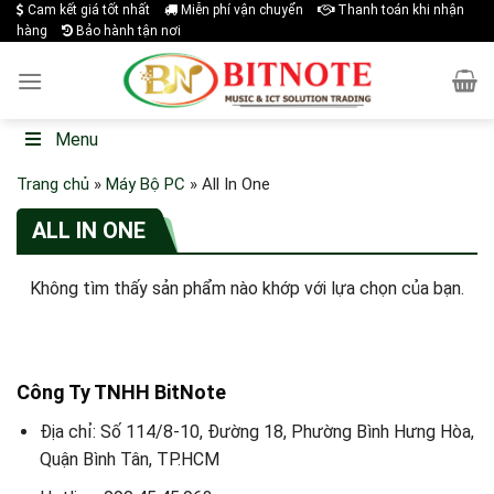
Skip
Cam kết giá tốt nhất
Miễn phí vận chuyển
Thanh toán khi nhận
hàng
Bảo hành tận nơi
to
content
Menu
Trang chủ
»
Máy Bộ PC
»
All In One
ALL IN ONE
Không tìm thấy sản phẩm nào khớp với lựa chọn của bạn.
Công Ty TNHH BitNote
Địa chỉ: Số 114/8-10, Đường 18, Phường Bình Hưng Hòa,
Quận Bình Tân, TP.HCM