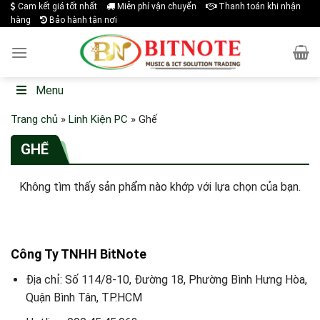
Skip
Cam kết giá tốt nhất
Miễn phí vận chuyển
Thanh toán khi nhận
hàng
Bảo hành tận nơi
to
content
Menu
Trang chủ
»
Linh Kiện PC
»
Ghế
GHẾ
Không tìm thấy sản phẩm nào khớp với lựa chọn của bạn.
Công Ty TNHH BitNote
Địa chỉ: Số 114/8-10, Đường 18, Phường Bình Hưng Hòa,
Quận Bình Tân, TP.HCM