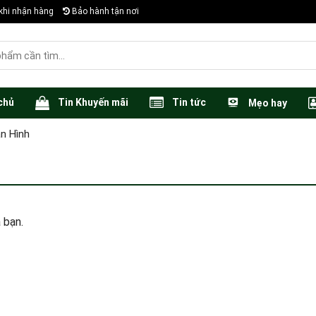
khi nhận hàng
Bảo hành tận nơi
chủ
Tin Khuyến mãi
Tin tức
Mẹo hay
n Hình
 bạn.