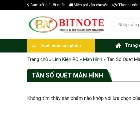
Skip
Cam kết giá tốt nhất
Miễn phí vận chuyển
Thanh toán 
to
content
Tìm
kiếm:
Trang 
Danh mục sản phẩm
Trang chủ
»
Linh Kiện PC
»
Màn Hình
»
Tần Số Quét Mà
TẦN SỐ QUÉT MÀN HÌNH
Không tìm thấy sản phẩm nào khớp với lựa chọn của