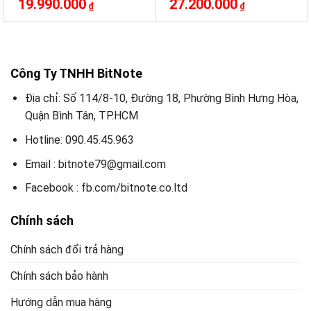
19.990.000
27.200.000
₫
₫
Màn hình 23.8 inch MSI PRO
hình MP223 E2
MP242L
Công Ty TNHH BitNote
Địa chỉ: Số 114/8-10, Đường 18, Phường Bình Hưng Hòa,
Quận Bình Tân, TP.HCM
Hotline: 090.45.45.963
Email : bitnote79@gmail.com
Facebook : fb.com/bitnote.co.ltd
Chính sách
Chính sách đổi trả hàng
Chính sách bảo hành
Hướng dẫn mua hàng