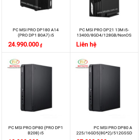
PC MSI PRO DP180 A14
PC MSI PRO DP21 13M i5-
(PRO DP1 B0A7) i5
13400/8GD4/128GB/NonOS
14400/16G/1TB/Win11/LCD
24.990.000
Liên hệ
₫
24″
PC MSI PRO DP80 (PRO DP1
PC MSI PRO DP80 AI A2
B208) i5
225/16GD5(8G*2)/512GSSD/WF
14400/16G/500GB/Win11 +
11 Pro /KB&M/3Y/ĐEN (PRO DP