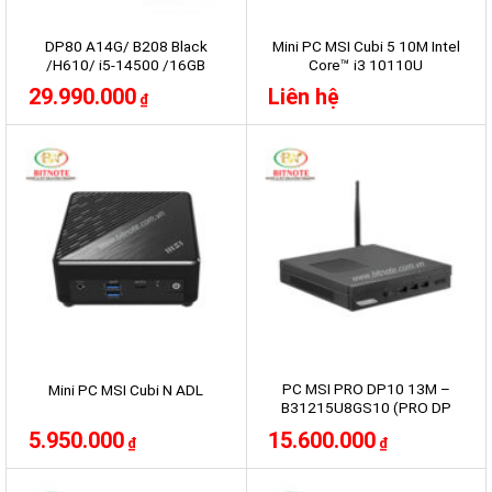
DP80 A14G/ B208 Black
Mini PC MSI Cubi 5 10M Intel
/H610/ i5-14500 /16GB
Core™ i3 10110U
DDR5/ 512GB Nvme/300W
29.990.000
Liên hệ
₫
TFX 80 Plus Bronze/ NO OS/
dTPM 2.0 “Wired Copilot
KB+M” by region 1 Year
Warranty + LCD 21 inch
MP225 E12VL
PC MSI PRO DP10 13M –
Mini PC MSI Cubi N ADL
B31215U8GS10 (PRO DP
B0A6)
5.950.000
15.600.000
₫
₫