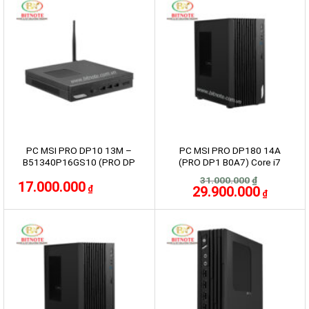
-4%
PC MSI PRO DP10 13M –
PC MSI PRO DP180 14A
B51340P16GS10 (PRO DP
(PRO DP1 B0A7) Core i7
B0A6)
14700F/RTX 3050/16GB
31.000.000
₫
17.000.000
D5/256GB/500w
Giá
Giá
29.900.000
₫
₫
gốc
hiện
là:
tại
31.000.000₫.
là:
29.900.00