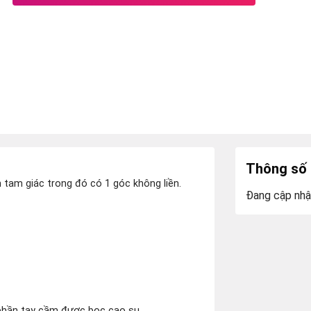
Thông số 
 tam giác trong đó có 1 góc không liền.
Đang cập nhậ
phần tay cầm được bọc cao su.