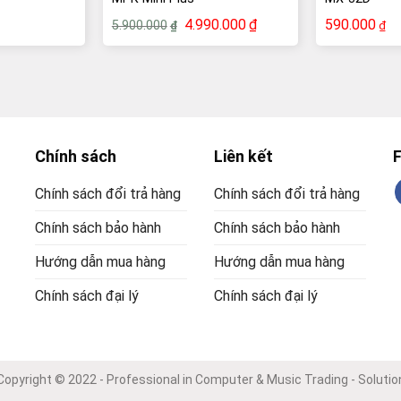
Giá
Giá
4.990.000
₫
590.000
5.900.000
₫
₫
gốc
hiện
là:
tại
5.900.000₫.
là:
4.990.000₫.
Chính sách
Liên kết
Chính sách đổi trả hàng
Chính sách đổi trả hàng
Chính sách bảo hành
Chính sách bảo hành
Hướng dẫn mua hàng
Hướng dẫn mua hàng
Chính sách đại lý
Chính sách đại lý
Copyright © 2022 - Professional in Computer & Music Trading - Solutio