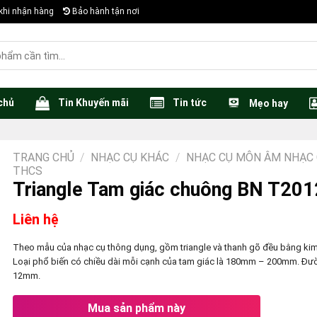
khi nhận hàng
Bảo hành tận nơi
chủ
Tin Khuyến mãi
Tin tức
Mẹo hay
TRANG CHỦ
/
NHẠC CỤ KHÁC
/
NHẠC CỤ MÔN ÂM NHẠC 
THCS
Triangle Tam giác chuông BN T201
Liên hệ
Theo mẫu của nhạc cụ thông dụng, gồm triangle và thanh gõ đều bằng kim 
Loại phổ biến có chiều dài mỗi cạnh của tam giác là 180mm – 200mm. Đư
12mm.
Mua sản phẩm này