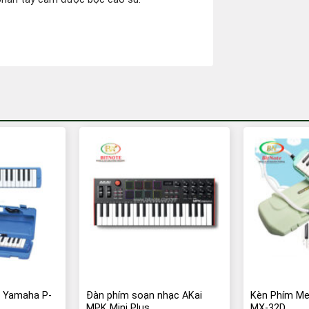
-15%
a Yamaha P-
Đàn phím soạn nhạc AKai
Kèn Phím Me
MPK Mini Plus
MX-32D