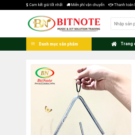
Skip
Cam kết giá tốt nhất
Miễn phí vận chuyển
Thanh toán 
to
content
Tìm
kiếm:
Trang 
Danh mục sản phẩm