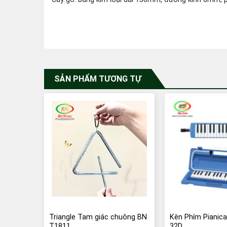
SẢN PHẨM TƯƠNG TỰ
Triangle Tam giác chuông BN
Kèn Phím Pianic
T1811
32D