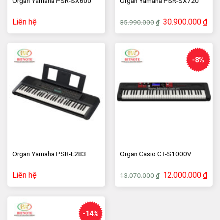
Organ Yamaha PSR-E283
Organ Casio CT-S1000V
Giá
Giá
Liên hệ
12.000.000
₫
13.070.000
₫
gốc
hiện
là:
tại
13.070.000₫.
là:
12.0
-14%