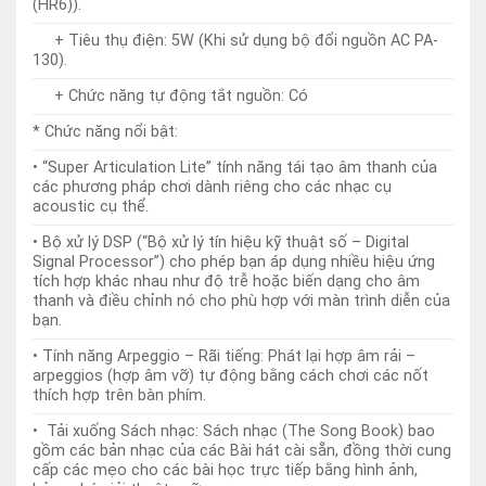
• “Super Articulation Lite” tính năng tái tạo âm thanh của
các phương pháp chơi dành riêng cho các nhạc cụ
acoustic cụ thể.
• Bộ xử lý DSP (“Bộ xử lý tín hiệu kỹ thuật số – Digital
Signal Processor”) cho phép bạn áp dụng nhiều hiệu ứng
tích hợp khác nhau như độ trễ hoặc biến dạng cho âm
thanh và điều chỉnh nó cho phù hợp với màn trình diễn của
bạn.
• Tính năng Arpeggio – Rãi tiếng: Phát lại hợp âm rải –
arpeggios (hợp âm vỡ) tự động bằng cách chơi các nốt
thích hợp trên bàn phím.
• Tải xuống Sách nhạc: Sách nhạc (The Song Book) bao
gồm các bản nhạc của các Bài hát cài sẵn, đồng thời cung
cấp các mẹo cho các bài học trực tiếp bằng hình ảnh,
bảng chú giải thuật ngữ, v.v.
• Bật chế độ Duo để chơi đàn cùng bạn bè, hai người chơi
khác nhau có thể chơi nhạc cụ đồng thời, với cùng một
âm thanh, phù hợp cho giáo viên vừa biểu diễn mẫu và học
sinh thực hành theo.
• Rec’nShare: quay video màn trình diễn của mình và chia