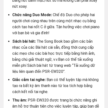
với bạn bè và gia đình!
Sách bài hát:
The Song Book bao gồm các bản
nhạc của các Bài hát cài sẵn, đồng thời cung cấp
các mẹo cho các bài học trực tiếp bằng hình ảnh,
bảng chú giải thuật ngữ, v.v.Bạn có thể tải xuống
miễn phí Sách bài hát từ trang web “Tải xuống dữ
liệu liên quan đến PSR-EW320”.
Giắc cắm tai nghe:
Bạn có thể luyện tập mà không
tạo ra bất kỳ âm thanh nào từ loa tích hợp bằng
cách kết nối tai nghe.
Thu âm:
PSR-EW320 được trang bị chức năng ghi
âm hỗ trợ thuận tiện cho việc luyện tập, giúp bạn dễ
dàng ghi lại phần trình diễn của chính mình để có thể
nghe lại ngay lập tức. Bạn có thể ghi âm chỉ tay trái
trước, sau đó tập chơi cùng với tay phải.
Chạy bằng pin:
PSR-EW320 có thể sử dụng pin cỡ