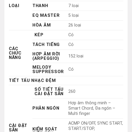
TÁCH TIẾNG
Có
CÁC
CHỨC
HỢP ÂM RỜI
152 loại
NĂNG
(ARPEGGIO)
MELODY
Có
SUPPRESSOR
TIẾT TẤU NHẠC ĐỆM
SỐ TIẾT TẤU
260
CÀI ĐẶT SẴN
Hợp âm thông minh –
PHÂN NGÓN
Smart Chord, Đa ngón –
Multi finger
ACMP ON/OFF, SYNC START,
CÀI ĐẶT
START/STOP,
KIỂM SOÁT
SẴN
TIẾT TẤU
INTRO/ENDING/rit.,
MAIN/AUTO FILL
STYLE FILE
FORMAT
Định dạng tệp kiểu nhạc
(ĐỊNH DẠNG
(SFF)
TỆP TIẾT
TẤU)