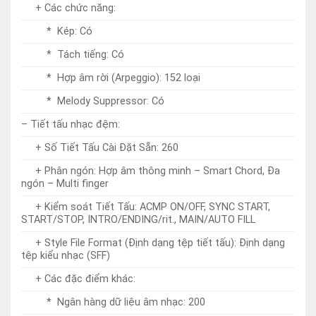
* Melody Suppressor: Có
– Tiết tấu nhạc đệm:
+ Số Tiết Tấu Cài Đặt Sẵn: 260
+ Phân ngón: Hợp âm thông minh – Smart Chord, Đa
ngón – Multi finger
+ Kiểm soát Tiết Tấu: ACMP ON/OFF, SYNC START,
START/STOP, INTRO/ENDING/rit., MAIN/AUTO FILL
+ Style File Format (Định dạng tệp tiết tấu): Định dạng
tệp kiểu nhạc (SFF)
+ Các đặc điểm khác:
* Ngân hàng dữ liệu âm nhạc: 200
* Cài đặt một nút nhấn (OTS): Có
* Tự động chơi hợp âm (Auto Chord Play): 50 tiến
trình hợp âm
+ Có thể mở rộng: Tiết tấu mở rộng: 10