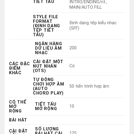
NGÂN HÀNG
200
DỮ LIỆU ÂM
NHẠC
CÀI ĐẶT MỘT
CÁC ĐẶC
Có
NÚT NHẤN
ĐIỂM
(OTS)
KHÁC
TỰ ĐỘNG
CHƠI HỢP ÂM
50 tiến trình hợp âm
(AUTO
CHORD PLAY)
CÓ THỂ
TIẾT TẤU
10
MỞ
MỞ RỘNG
RỘNG
BÀI HÁT
SỐ LƯỢNG
CÀI ĐẶT
125
BÀI HÁT CÀI
SẴN
ĐẶT SẴN
SỐ LƯỢNG
5
BÀI HÁT
SỐ LƯỢNG
THU ÂM
2
TRACK