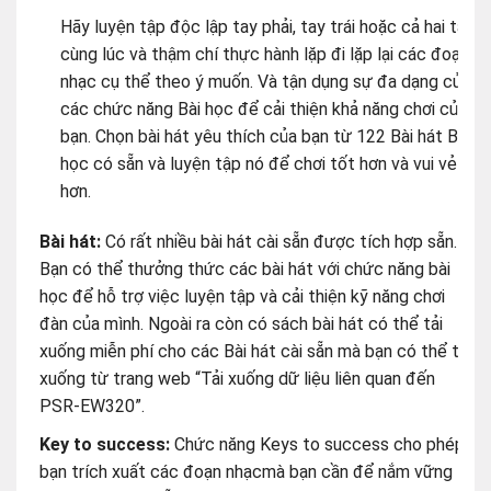
bạn. Chọn bài hát yêu thích của bạn từ 122 Bài hát Bài
học có sẵn và luyện tập nó để chơi tốt hơn và vui vẻ
hơn.
Bài hát:
Có rất nhiều bài hát cài sẵn được tích hợp sẵn.
Bạn có thể thưởng thức các bài hát với chức năng bài
học để hỗ trợ việc luyện tập và cải thiện kỹ năng chơi
đàn của mình. Ngoài ra còn có sách bài hát có thể tải
xuống miễn phí cho các Bài hát cài sẵn mà bạn có thể tải
xuống từ trang web “Tải xuống dữ liệu liên quan đến
PSR-EW320”.
Key to success:
Chức năng Keys to success cho phép
bạn trích xuất các đoạn nhạcmà bạn cần để nắm vững
các bài hát cài sẵn và thực hành chúng từng bước một.
Điều này có nghĩa là bạn có thể tập trung luyện tập
những đoạn quan trọng và những điểm khó, giúp việc học
bài hát trở nên hiệu quả hơn.