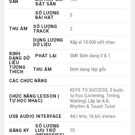
DUNG LƯỢNG
Xấp xỉ 10.000 nốt nhạc
DỮ LIỆU
ĐỊNH
PHÁT LẠI
SMF Định dạng 0 & 1
DẠNG DỮ
LIỆU
TƯƠNG
THU ÂM
Định dạng tệp gốc
THÍCH
CÁC CHỨC NĂNG
KEYS TO SUCCESS, 3 bước
tự học (Listening, Timing,
CHỨC NĂNG LESSON (
TỰ HỌC NHẠC)
Waiting), Lặp lại A-B,
Rhythm & Touch Tutor
USB AUDIO INTERFACE
44,1 kHz, 16 bit, stereo
SỐ LƯỢNG
10
ĐĂNG KÝ
LƯU TRỮ
(MEMORIES)
BỘ ĐẾM
Có
NHỊP
DÃY NHỊP
11 – 280
ĐIỆU
KIỂM
SOÁT
DỊCH GIỌNG
-12 đến 0, 0 đến +12