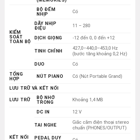
TOÀN BỘ
427,0–440,0–453,0 Hz
TINH CHỈNH
(bước tăng khoảng 0,2 Hz)
DUO
Có
TỔNG
NÚT PIANO
Có (Nút Portable Grand)
HỢP
LƯU TRỮ VÀ KẾT NỐI
BỘ NHỚ
LƯU TRỮ
Khoảng 1,4 MB
TRONG
DC IN
12 V
Giắc cắm điện thoại stereo
TAI NGHE
chuẩn (PHONES/OUTPUT)
KẾT NỐI
PEDAL DUY
Có
TRÌ
AUX IN
Có (Giắc cắm Stereo mini)
USB TO HOST
Có (MIDI/AUDIO)
AMPLI VÀ LOA