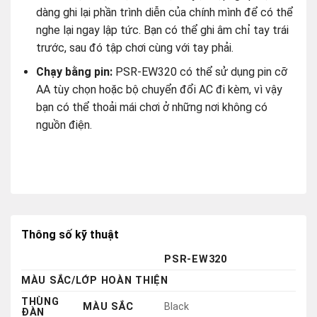
AA tùy chọn hoặc bộ chuyển đổi AC đi kèm, vì vậy
bạn có thể thoải mái chơi ở những nơi không có
nguồn điện.
Thông số kỹ thuật
PSR-EW320
MÀU SẮC/LỚP HOÀN THIỆN
THÙNG
MÀU SẮC
Black
ĐÀN
KÍCH CỠ/TRỌNG LƯỢNG
RỘNG
1.148 mm (45-3/16”)
KÍCH
CAO
105 mm (4-1/8”)
THƯỚC
DÀY
317 mm (12-1/2”)