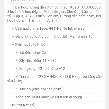
+ Đăng ký, số lượng bộ nhớ lưu trữ (Memories): 10.
+ Kiểm soát toàn bộ:
* Bộ đếm nhịp: Có.
* Dãy Nhịp Điệu: 11 – 280
* Dịch giọng: -12 to 0, 0 to +12
* Tinh chỉnh: 427.0 – 440.0 – 453.0 Hz (bước tăng xấp
xỉ 0.2 Hz)
* Duo: có (chía đôi bàn phím)
+ Tổng hợp: Nút Piano: Có (Nút lớn di dộng)
– Lưu trữ Kết nối :
+ Lưu trữ: Bộ nhớ trong: Khoảng 1,4 MB.
+ Kết nối
* DC IN: 12v
* Tai nghe: Giắc cắm điện thoại stereo chuẩn