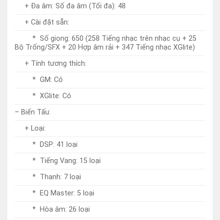
+ Tính tương thích:
* GM: Có
* XGlite: Có
– Biến Tấu:
+ Loại:
* DSP: 41 loại
* Tiếng Vang: 15 loại
* Thanh: 7 loại
* EQ Master: 5 loại
* Hòa âm: 26 loại
+ Các chức năng:
* Kép: Có
* Tách tiếng: Có
* Hợp âm rời (Arpeggio): 152 loại