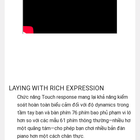
PLAYING WITH RICH EXPRESSION
Chức năng Touch response mang lại khả năng kiểm
soát hoàn toàn biểu cảm đối với độ dynamics trong
tầm tay bạn và bàn phím 76 phím bao phủ phạm vi lớn
hơn so với các mẫu 61 phím thông thường—nhiều hơn
một quãng tám—cho phép bạn chơi nhiều bản đàn
piano hơn một cách chân thực.
Giọng nói:
Thưởng thức 650 Tiếng (Voices) tuyệt đẹp
bao gồm guitar, bass, đàn dây, saxophone, kèn trumpet,
trống và bộ gõ, cũng như piano, organ và các nhạc cụ bàn
phím cổ điển khác, cùng tạo thành một thư viện âm