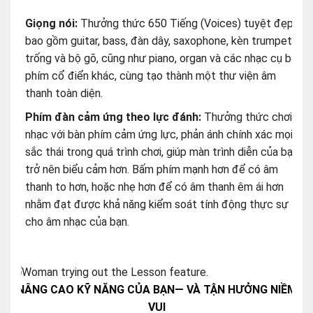
thanh toàn diện.
Phím đàn cảm ứng theo lực đánh:
Thưởng thức chơi
nhạc với bàn phím cảm ứng lực, phản ánh chính xác mọi
sắc thái trong quá trình chơi, giúp màn trình diễn của bạn
trở nên biểu cảm hơn. Bấm phím mạnh hơn để có âm
thanh to hơn, hoặc nhẹ hơn để có âm thanh êm ái hơn
nhằm đạt được khả năng kiểm soát tính động thực sự
cho âm nhạc của bạn.
NÂNG CAO KỸ NĂNG CỦA BẠN— VÀ TẬN HƯỞNG NIỀM
VUI
Hãy luyện tập độc lập tay phải, tay trái hoặc cả hai tay
cùng lúc và thậm chí thực hành lặp đi lặp lại các đoạn
nhạc cụ thể theo ý muốn. Và tận dụng sự đa dạng của
các chức năng Bài học để cải thiện khả năng chơi của