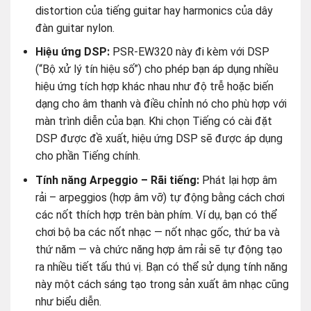
hiệu ứng tích hợp khác nhau như độ trễ hoặc biến
dạng cho âm thanh và điều chỉnh nó cho phù hợp với
màn trình diễn của bạn. Khi chọn Tiếng có cài đặt
DSP được đề xuất, hiệu ứng DSP sẽ được áp dụng
cho phần Tiếng chính.
Tính năng Arpeggio – Rãi tiếng:
Phát lại hợp âm
rải – arpeggios (hợp âm vỡ) tự động bằng cách chơi
các nốt thích hợp trên bàn phím. Ví dụ, bạn có thể
chơi bộ ba các nốt nhạc — nốt nhạc gốc, thứ ba và
thứ năm — và chức năng hợp âm rải sẽ tự động tạo
ra nhiều tiết tấu thú vị. Bạn có thể sử dụng tính năng
này một cách sáng tạo trong sản xuất âm nhạc cũng
như biểu diễn.
Bộ nhớ đăng kí:
Lưu cài đặt Tiếng nhạc yêu thích
và bảng điều khiển để bạn có thể gọi ra ngay lập tức
bằng cách nhấn nút đơn giản, thậm chí cả trong lúc
chơi nhạc. Chẳng cần phải tìm kiếm Tiếng nhạc, Kiểu
nhạc và cài đặt!