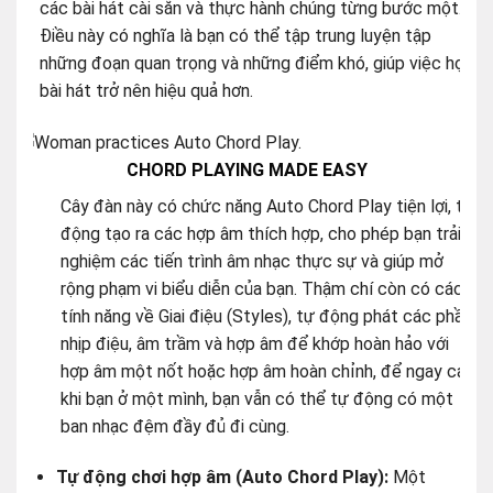
CHORD PLAYING MADE EASY
Cây đàn này có chức năng Auto Chord Play tiện lợi, tự
động tạo ra các hợp âm thích hợp, cho phép bạn trải
nghiệm các tiến trình âm nhạc thực sự và giúp mở
rộng phạm vi biểu diễn của bạn. Thậm chí còn có các
tính năng về Giai điệu (Styles), tự động phát các phần
nhịp điệu, âm trầm và hợp âm để khớp hoàn hảo với
hợp âm một nốt hoặc hợp âm hoàn chỉnh, để ngay cả
khi bạn ở một mình, bạn vẫn có thể tự động có một
ban nhạc đệm đầy đủ đi cùng.
Tự động chơi hợp âm (Auto Chord Play):
Một
trong những niềm vui thực sự khi chơi đàn đàn kỹ
thuật số Yamaha là niềm vui khi chơi cùng với chức
năng đệm tự động Style, mang lại cảm giác như bạn
đang biểu diễn cùng một ban nhạc ngay cả khi bạn
chơi một mình. Chúng tôi đã chuẩn bị rất nhiều nội