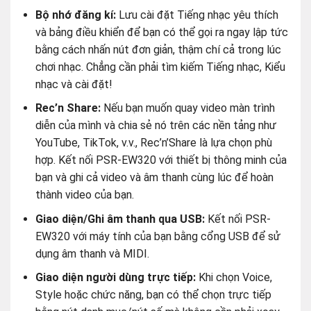
Rec’n Share:
Nếu bạn muốn quay video màn trình
diễn của mình và chia sẻ nó trên các nền tảng như
YouTube, TikTok, v.v., Rec’n’Share là lựa chọn phù
hợp. Kết nối PSR-EW320 với thiết bị thông minh của
bạn và ghi cả video và âm thanh cùng lúc để hoàn
thành video của bạn.
Giao diện/Ghi âm thanh qua USB:
Kết nối PSR-
EW320 với máy tính của bạn bằng cổng USB để sử
dụng âm thanh và MIDI.
Giao diện người dùng trực tiếp:
Khi chọn Voice,
Style hoặc chức năng, bạn có thể chọn trực tiếp
bằng nút danh mục/nút số mà không cần phải xoay
nút xoay.
Chức năng Duo Mode:
Chế độ Duo cho phép hai
người chơi cùng nhau trên cùng một nhạc cụ bằng
cách tạo hai nốt C ở giữa. Tận hưởng việc chơi piano