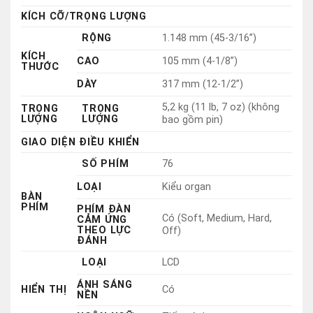
5,2 kg (11 lb, 7 oz) (không
TRỌNG
TRỌNG
LƯỢNG
LƯỢNG
bao gồm pin)
GIAO DIỆN ĐIỀU KHIỂN
SỐ PHÍM
76
LOẠI
Kiểu organ
BÀN
PHÍM
PHÍM ĐÀN
Có (Soft, Medium, Hard,
CẢM ỨNG
THEO LỰC
Off)
ĐÁNH
LOẠI
LCD
ÁNH SÁNG
HIỂN THỊ
Có
NỀN
NGÔN NGỮ
Tiếng Anh
BẢNG
Tiếng Anh
ĐIỀU
NGÔN NGỮ
KHIỂN
GIỌNG NÓI