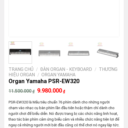
TRANG CHỦ
/
ĐÀN ORGAN - KEYBOARD
/
THƯƠNG
HIỆU ORGAN
/
ORGAN YAMAHA
Organ Yamaha PSR-EW320
Giá
Giá
9.980.000
11.500.000
₫
₫
gốc
hiện
là:
tại
PSR-EW320 là Mẫu tiêu chuẩn 76 phím dành cho những người
11.500.000₫.
là:
9.980.000₫.
chạm vào nhạc cụ bàn phím lần đầu tiên hoặc thậm chí dành cho
người chơi để biểu diễn. Nó được trang bị các chức năng linh hoạt,
thao tác bàn phím cảm ứng biểu cảm và nhiều chức năng tiện lợi để
ngay cả những người mới bắt đầu cũng có thể chơi nó ngay lập tức.