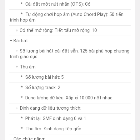
– Bài hát:
+ Số lượng bài hát cài đặt sẵn: 125 bài phù hợp chương
trình giáo dục.
+ Thu âm:
* Số lượng bài hát: 5
* Số lượng track: 2
* Dung lượng dữ liệu: Xấp xỉ 10.000 nốt nhạc.
+ Định dạng dữ liệu tương thích:
* Phát lại: SMF định dạng 0 và 1.
* Thu âm: Định dạng tệp gốc.
– Các chức năng:
+ Bài học/hướng dẫn (tự học nhạc): KEYS TO SUCCESS,
3 bước bài học (Nghe, Định thời gian, Chờ đợi), Lặp lại tiết
tấu, Lặp lại A-B, Từ điển Hợp âm, Hướng dẫn bấm phím, Bài
học hợp âm, Tiến trình hợp âm
+ USB audio interface: 44,1kHz, 16 bit, stereo.