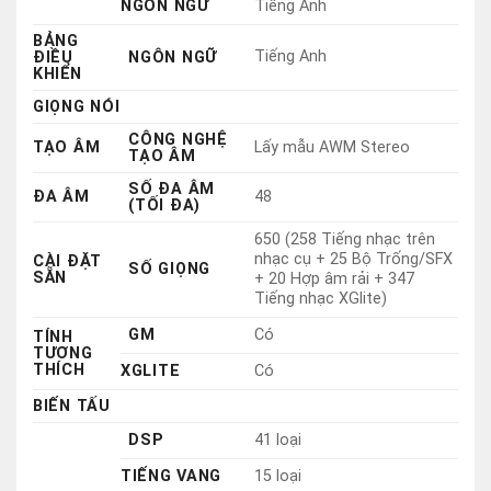
CÔNG NGHỆ
TẠO ÂM
Lấy mẫu AWM Stereo
TẠO ÂM
SỐ ĐA ÂM
ĐA ÂM
48
(TỐI ĐA)
650 (258 Tiếng nhạc trên
nhạc cụ + 25 Bộ Trống/SFX
CÀI ĐẶT
SỐ GIỌNG
SẴN
+ 20 Hợp âm rải + 347
Tiếng nhạc XGlite)
GM
Có
TÍNH
TƯƠNG
THÍCH
XGLITE
Có
BIẾN TẤU
DSP
41 loại
TIẾNG VANG
15 loại
LOẠI
THANH
7 loại
EQ MASTER
5 loại
HÒA ÂM
26 loại
KÉP
Có