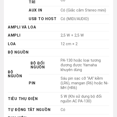
AMPLI
2,5 W + 2,5 W
LOA
12 cm × 2
BỘ NGUỒN
PA-130 hoặc loại tương
BỘ ĐỔI
đương được Yamaha
NGUỒN
khuyên dùng
BỘ
NGUỒN
Sáu pin sạc cỡ “AA” kiềm
PIN
(LR6), mangan (R6) hoặc Ni-
MH (HR6)
5 W (Khi sử dụng bộ đổi
TIÊU THỤ ĐIỆN
nguồn AC PA-130)
TỰ ĐỘNG TẮT NGUỒN
Có
PHỤ KIỆN
GIÁ ĐỂ NHẠC
Có
PHỤ KIỆN
KÈM SẢN
Tải xuống từ trang web của
SÁCH BÀI
PHẨM
HÁT
Yamaha