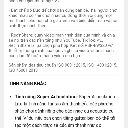
sẻ nó trên các nền tảng như YouTube, TikTok, v.v.,
Rec’n’Share là lựa chọn phù hợp. Kết nối PSR-EW320 với
thiết bị thông minh của bạn và ghi cả video và âm thanh
cùng lúc để hoàn thành video của bạn.
Sản phẩm đạt tiêu chuẩn ISO 9001: 2015, ISO 14001:2015,
ISO 45001:2018
TÍNH NĂNG KHÁC:
Tính năng Super Articulation:
Super Articulation
Lite là tính năng tái tạo âm thanh của các phương
pháp chơi dành riêng cho các nhạc cụ acoustic cụ
thể. Ví dụ: nếu bạn chọn tiếng guitar, bạn có thể tái
tạo một cách thực tế các âm thanh như độ
distortion của tiếng guitar hay harmonics của dây
đàn guitar nylon.
Hiệu ứng DSP:
PSR-EW320 này đi kèm với DSP
(“Bộ xử lý tín hiệu số”) cho phép bạn áp dụng nhiều