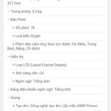
+ Loại kiểu Organ.
+ Phím đàn cảm ứng theo lực đánh: Có (Nhẹ, Trung
Bình, Nặng, Cố định)
– Hiển thị:
+ Loại LCD (Liquid Crystal Display)
+ Ánh sáng nền: Có
+ Ngôn ngữ: Tiếng Anh
– Bảng điều khiển ngôn ngữ: Tiếng Anh
– Giọng:
+ Tạo Âm: Công nghệ tạo âm. Lấy mẫu AWM Stereo
+ Đa âm: Số đa âm (Tối đa): 48
+ Cài đặt sẵn:
* Số giọng: 650 (258 Tiếng nhạc trên nhạc cụ + 25
Bộ Trống/SFX + 20 Hợp âm rải + 347 Tiếng nhạc XGlite)