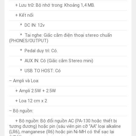
(PHONES/OUTPUT)
* Pedal duy trì: Có.
* AUX IN: Có (Giắc cắm Stereo mini)
* USB TO HOST: Có
– Ampli và Loa:
+ Ampli 2.5W + 2.5W
+ Loa 12 cm x 2
– Bộ nguồn:
+ Bộ nguồn: Bộ đổi nguồn AC (PA-130 hoặc thiết bị
tương đương) hoặc pin (sáu viên pin cỡ “AA” loại alkaline
(LR6), manganese (R6) hoặc pin Ni-MH có thể sạc lại
(HR6)).
+ Tiêu thụ điện: 5W (Khi sử dụng bộ đổi nguồn AC PA-
130).
+ Chức năng tự động tắt nguồn: Có
* Chức năng nổi bật: