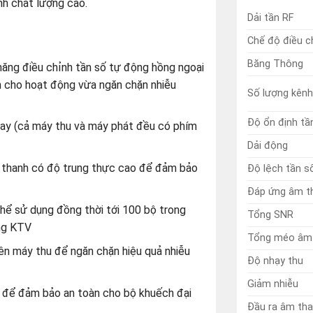
h chất lượng cao.
Dải tần RF
Chế độ điều c
Băng Thông
năng điều chỉnh tần số tự động hồng ngoại
n cho hoạt động vừa ngăn chặn nhiễu
Số lượng kênh
Độ ổn định tầ
tay (cả máy thu và máy phát đều có phím
Dải động
 thanh có độ trung thực cao để đảm bảo
Độ lệch tần s
Đáp ứng âm t
thể sử dụng đồng thời tới 100 bộ trong
Tổng SNR
òng KTV
Tổng méo âm
ên máy thu để ngăn chặn hiệu quả nhiễu
Độ nhạy thu
Giảm nhiễu
 để đảm bảo an toàn cho bộ khuếch đại
Đầu ra âm th