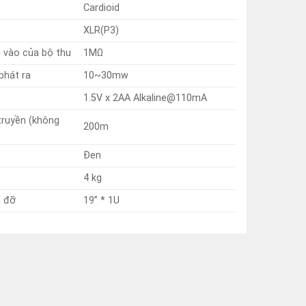
Cardioid
XLR(P3)
 vào của bộ thu
1MΩ
phát ra
10~30mw
1.5V x 2AA Alkaline@110mA
truyền (không
200m
Đen
4 kg
á đỡ
19” * 1U