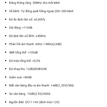
Băng thông rộng: 30MHz cho mỗi kênh
Số kênh: Tự động quét hồng ngoại 200~300 kênh
Độ ổn định tần số: ±0,005%
Dải động: >110dB
Độ lệch tần số đỉnh: ±45KHz
Phản hồi âm thanh: 60Hz~18KHz(±3dB)
SNR tổng thể: >105dB
Độ méo tổng thể: <0,5%
Độ nhạy thu: 12dB(80dBS/N)
Giảm cựa: >80dB
Mất cân bằng đầu ra âm thanh: +4dB(1,25V)/5KΩ
Sự cân bằng: -10dB(2.5V)/600Ω
Nguồn điện: DC11-16V (định mức 12V)