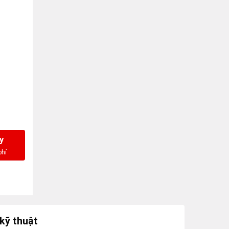
y
kỹ thuật