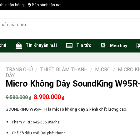
khi nhận hàng
Bảo hành tận nơi
chủ
Tin Khuyến mãi
Tin tức
Mẹo hay
TRANG CHỦ
/
THIẾT BỊ ÂM THANH
/
MICRO
/
MICRO K
DÂY
Micro Không Dây SoundKing W95R
Giá
Giá
8.990.000
9.580.000
₫
₫
gốc
hiện
là:
tại
SOUNDKING W95R-TH là
micro không dây
2 kênh chất lượng cao.
9.580.000₫.
là:
8.990.000₫.
Phạm vi RF: 642-686.85Mhz
Chế độ điều chế: Đài phát thanh