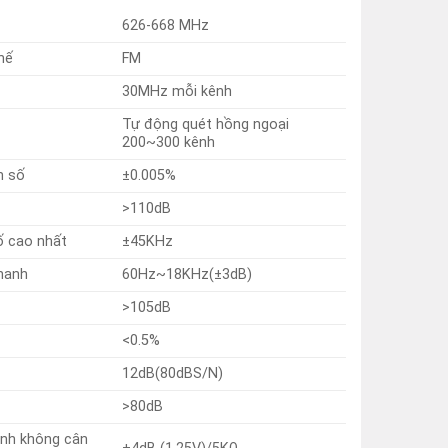
626-668 MHz
hế
FM
30MHz mỗi kênh
Tự động quét hồng ngoại
200~300 kênh
n số
±0.005%
>110dB
ố cao nhất
±45KHz
hanh
60Hz~18KHz(±3dB)
>105dB
<0.5%
12dB(80dBS/N)
>80dB
anh không cân