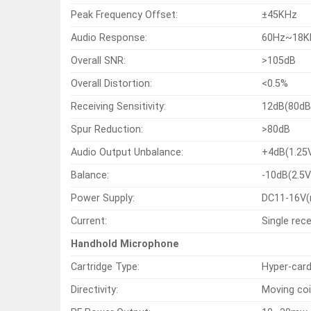
Peak Frequency Offset:
±45KHz
Audio Response:
60Hz~18K
Overall SNR:
>105dB
Overall Distortion:
<0.5%
Receiving Sensitivity:
12dB(80dB
Spur Reduction:
>80dB
Audio Output Unbalance:
+4dB(1.25
Balance:
-10dB(2.5
Power Supply:
DC11-16V(
Current:
Single rec
Handhold Microphone
Cartridge Type:
Hyper-card
Directivity:
Moving coi