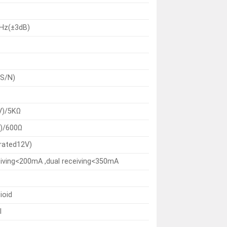
Hz(±3dB)
S/N)
V)/5KΩ
V)/600Ω
rated12V)
eiving<200mA ,dual receiving<350mA
ioid
l