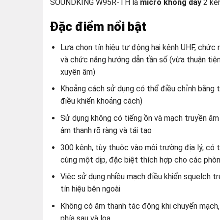
SOUNDKING W95R-TH là
micro không dây
2 kên
Đặc điểm nổi bật
Lựa chọn tín hiệu tự động hai kênh UHF, chức 
và chức năng hướng dẫn tần số (vừa thuận tiệ
xuyên âm)
Khoảng cách sử dụng có thể điều chỉnh bằng 
điều khiển khoảng cách)
Sử dụng không có tiếng ồn và mạch truyền âm
âm thanh rõ ràng và tái tạo
300 kênh, tùy thuộc vào môi trường địa lý, có 
cùng một dịp, đặc biệt thích hợp cho các ph
Việc sử dụng nhiều mạch điều khiển squelch tr
tín hiệu bên ngoài
Không có âm thanh tác động khi chuyển mạch,
phía sau và loa.