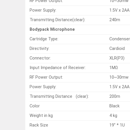
RF Power Output:
10~30mw
Power Supply:
1.5V x 2A
Transmitting Distance(clear):
240m
Bodypack Microphone
Cartridge Type:
Condense
Directivity:
Cardioid
Connector:
XLR(P3)
Input Impedance of Receiver:
1MΩ
RF Power Output:
10~30mw
Power Supply:
1.5V x 2A
Transmitting Distance (clear):
200m
Color
Black
Weight in kg
4 kg
Rack Size
19” * 1U