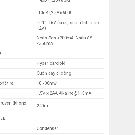
+4dB (1.25V)/5KΩ
-10dB (2.5V)/600Ω
DC11-16V (công suất định mức
12V)
Nhận đơn <200mA, Nhận đôi
<350mA
y
Hyper-cardioid
Cuộn dây di động
phát ra
10~30mw
1.5V x 2AA Alkaline@110mA
truyền (không
240m
ack
Condenser