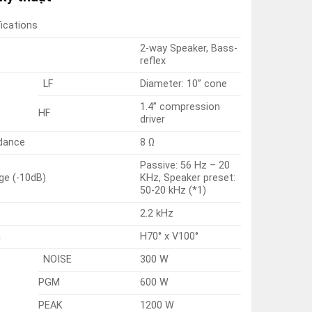
fications
2-way Speaker, Bass-
reflex
LF
Diameter: 10” cone
1.4” compression
HF
driver
dance
8 Ω
Passive: 56 Hz – 20
ge (-10dB)
KHz, Speaker preset:
50-20 kHz (*1)
2.2 kHz
a
H70° x V100°
NOISE
300 W
PGM
600 W
PEAK
1200 W