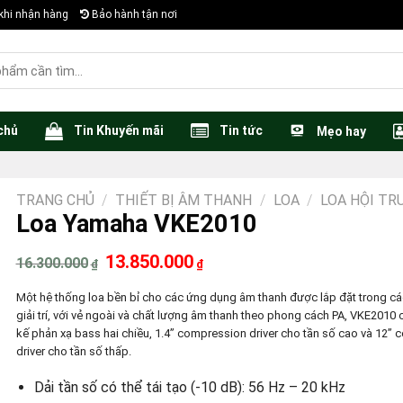
khi nhận hàng
Bảo hành tận nơi
chủ
Tin Khuyến mãi
Tin tức
Mẹo hay
TRANG CHỦ
/
THIẾT BỊ ÂM THANH
/
LOA
/
LOA HỘI TR
Loa Yamaha VKE2010
Giá
Giá
13.850.000
16.300.000
₫
₫
gốc
hiện
là:
tại
Một hệ thống loa bền bỉ cho các ứng dụng âm thanh được lắp đặt trong cá
16.300.000₫.
là:
13.850.000₫.
giải trí, với vẻ ngoài và chất lượng âm thanh theo phong cách PA, VKE2010 c
kế phản xạ bass hai chiều, 1.4” compression driver cho tần số cao và 12” 
driver cho tần số thấp.
Dải tần số có thể tái tạo (-10 dB): 56 Hz – 20 kHz