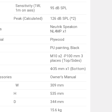
Sensitivity (1W;
95 dB SPL
1m on axis)
Peak (Calculated)
126 dB SPL (*2)
Neutrik Speakon
s
NL4MP x1
ial
Plywood
PU painting, Black
M10 x2 -P100 mm 3
places (Top/Sides)
Φ35 mm x1 (Bottom)
ssories
Owner’s Manual
W
309 mm
H
535 mm
D
344 mm
15.6 kg