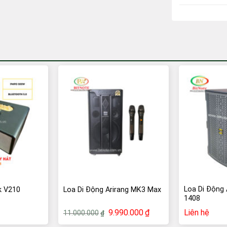
-9%
Loa Di Động 
k V210
Loa Di Động Arirang MK3 Max
1408
Giá
Giá
9.990.000
₫
Liên hệ
11.000.000
₫
gốc
hiện
là:
tại