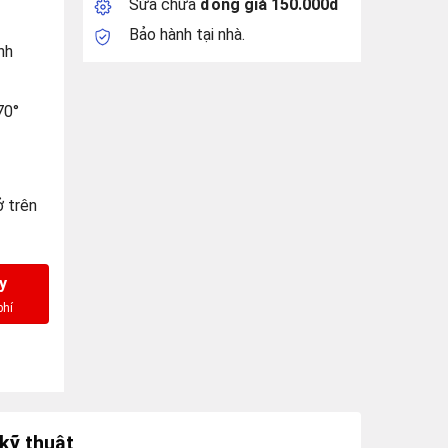
Sửa chữa
đồng giá 150.000đ
Bảo hành tại nhà.
nh
70°
ở trên
y
kỹ thuật