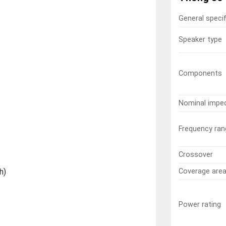
General speci
Speaker type
Components
Nominal impe
Frequency ran
Crossover
h)
Coverage are
Power rating